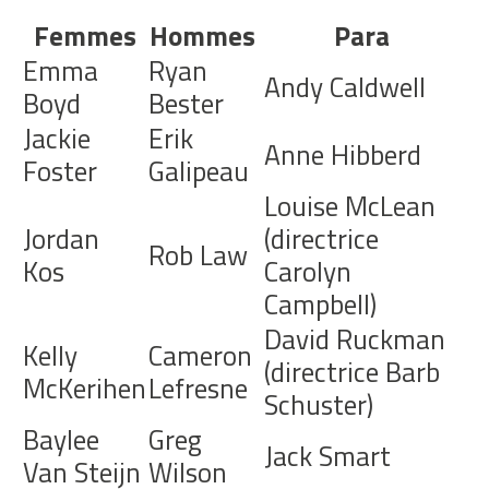
Femmes
Hommes
Para
Emma
Ryan
Andy Caldwell
Boyd
Bester
Jackie
Erik
Anne Hibberd
Foster
Galipeau
Louise McLean
Jordan
(directrice
Rob Law
Kos
Carolyn
Campbell)
David Ruckman
Kelly
Cameron
(directrice Barb
McKerihen
Lefresne
Schuster)
Baylee
Greg
Jack Smart
Van Steijn
Wilson