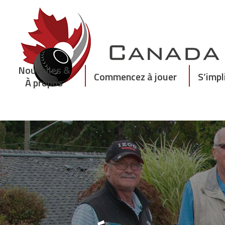
Skip
to
content
Nouvelles &
Commencez à jouer
S’impl
À propos