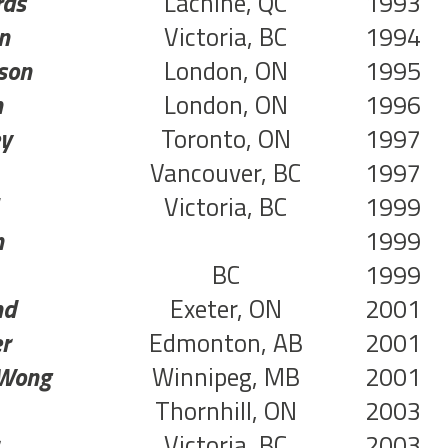
rds
Lachine, QC
1993
n
Victoria, BC
1994
son
London, ON
1995
h
London, ON
1996
ey
Toronto, ON
1997
Vancouver, BC
1997
Victoria, BC
1999
h
1999
BC
1999
nd
Exeter, ON
2001
r
Edmonton, AB
2001
k-Wong
Winnipeg, MB
2001
Thornhill, ON
2003
Victoria, BC
2003