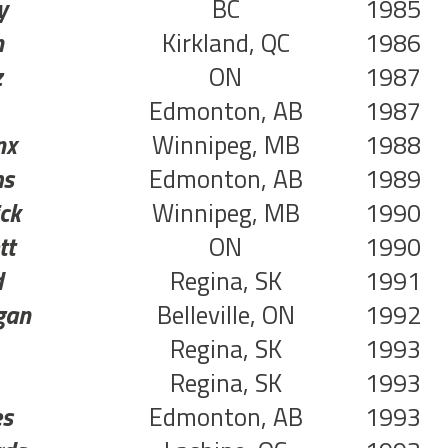
y
BC
1985
n
Kirkland, QC
1986
z
ON
1987
Edmonton, AB
1987
nx
Winnipeg, MB
1988
ms
Edmonton, AB
1989
ick
Winnipeg, MB
1990
tt
ON
1990
d
Regina, SK
1991
gan
Belleville, ON
1992
Regina, SK
1993
Regina, SK
1993
es
Edmonton, AB
1993