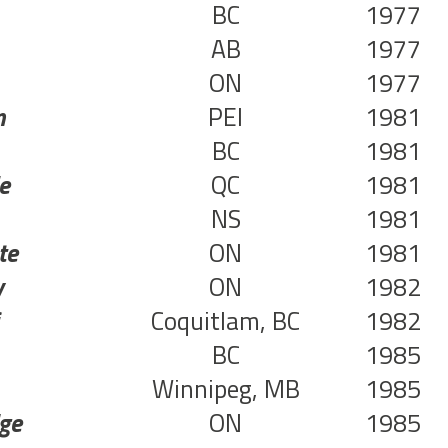
BC
1977
AB
1977
ON
1977
m
PEI
1981
BC
1981
e
QC
1981
NS
1981
te
ON
1981
y
ON
1982
Coquitlam, BC
1982
BC
1985
Winnipeg, MB
1985
ge
ON
1985