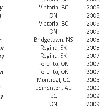
y
Victoria, BC
2005
r
ON
2005
Victoria, BC
2005
ON
2005
r
Bridgetown, NS
2005
an
Regina, SK
2005
ey
Regina, SK
2007
Toronto, ON
2007
en
Toronto, ON
2007
Montreal, QC
2008
g
Edmonton, AB
2009
ey
BC
2009
ON
2009