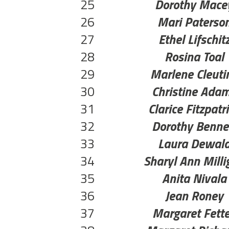
25
Dorothy Mace
26
Mari Paterso
27
Ethel Lifschit
28
Rosina Toal
29
Marlene Cleuti
30
Christine Ada
31
Clarice Fitzpatr
32
Dorothy Benne
33
Laura Dewal
34
Sharyl Ann Milli
35
Anita Nivala
36
Jean Roney
37
Margaret Fett