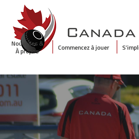
Skip
to
content
Nouvelles &
Commencez à jouer
S’impl
À propos