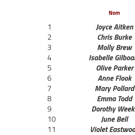
Nom
1
Joyce Aitken
2
Chris Burke
3
Molly Brew
4
Isabelle Gilboa
5
Olive Parker
6
Anne Flook
7
Mary Pollard
8
Emma Todd
9
Dorothy Week
10
June Bell
11
Violet Eastwo