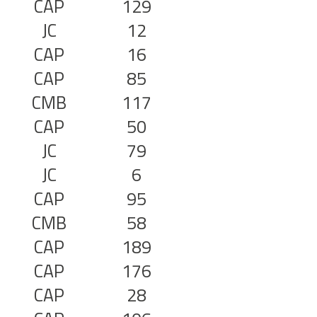
CAP
129
JC
12
CAP
16
CAP
85
CMB
117
CAP
50
JC
79
JC
6
CAP
95
CMB
58
CAP
189
CAP
176
CAP
28