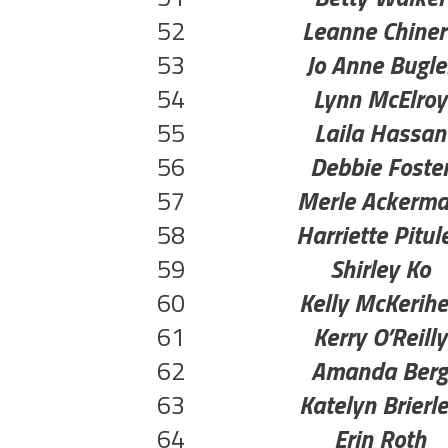
52
Leanne Chiner
53
Jo Anne Bugle
54
Lynn McElroy
55
Laila Hassan
56
Debbie Foste
57
Merle Ackerm
58
Harriette Pitul
59
Shirley Ko
60
Kelly McKerih
61
Kerry O’Reilly
62
Amanda Ber
63
Katelyn Brierl
64
Erin Roth