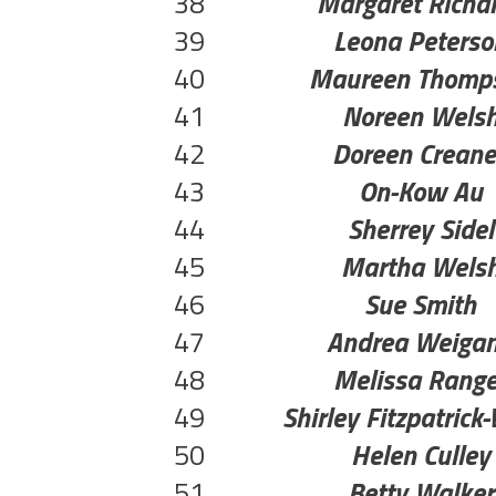
38
Margaret Richa
39
Leona Peterso
40
Maureen Thomp
41
Noreen Wels
42
Doreen Crean
43
On-Kow Au
44
Sherrey Sidel
45
Martha Wels
46
Sue Smith
47
Andrea Weiga
48
Melissa Range
49
Shirley Fitzpatric
50
Helen Culley
51
Betty Walker