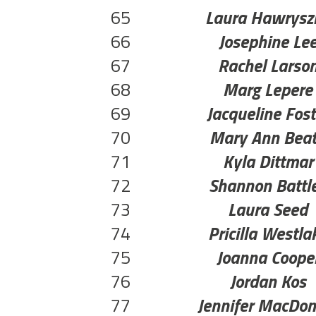
65
Laura Hawrysz
66
Josephine Le
67
Rachel Larso
68
Marg Lepere
69
Jacqueline Fost
70
Mary Ann Bea
71
Kyla Dittmar
72
Shannon Battl
73
Laura Seed
74
Pricilla Westla
75
Joanna Coope
76
Jordan Kos
77
Jennifer MacDon