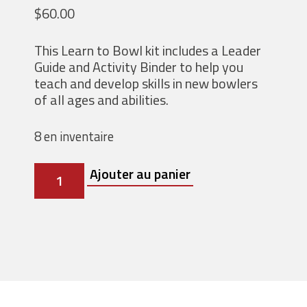
$
60.00
This Learn to Bowl kit includes a Leader
Guide and Activity Binder to help you
teach and develop skills in new bowlers
of all ages and abilities.
8 en inventaire
quantité
Ajouter au panier
de
Learn
to
Bowl
Guides