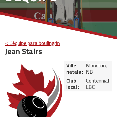
< L’équipe para boulingrin
Jean Stairs
Ville
Moncton,
natale :
NB
Club
Centennial
local :
LBC