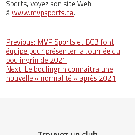
Sports, voyez son site Web
à
www.mvpsports.ca
.
Navigation
Previous:
MVP Sports et BCB font
équipe pour présenter la Journée du
de
boulingrin de 2021
l'article
Next:
Le boulingrin connaîtra une
nouvelle « normalité » après 2021
Trouvez un club