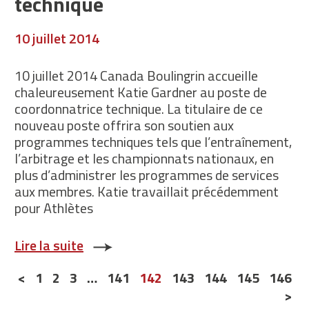
technique
10 juillet 2014
10 juillet 2014 Canada Boulingrin accueille
chaleureusement Katie Gardner au poste de
coordonnatrice technique. La titulaire de ce
nouveau poste offrira son soutien aux
programmes techniques tels que l’entraînement,
l’arbitrage et les championnats nationaux, en
plus d’administrer les programmes de services
aux membres. Katie travaillait précédemment
pour Athlètes
Lire la suite
Posts
<
1
2
3
…
141
142
143
144
145
146
>
navigation