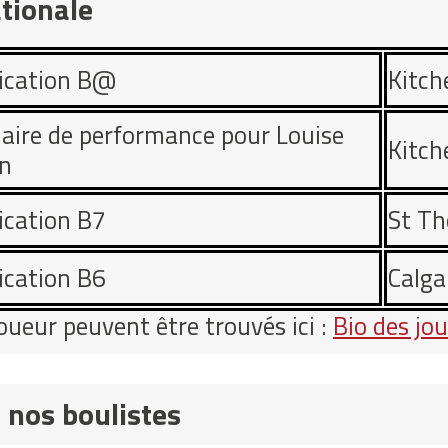
ationale
fication B@
Kitch
aire de performance pour Louise
Kitch
n
fication B7
St T
fication B6
Calga
oueur peuvent être trouvés ici :
Bio des jo
nos boulistes