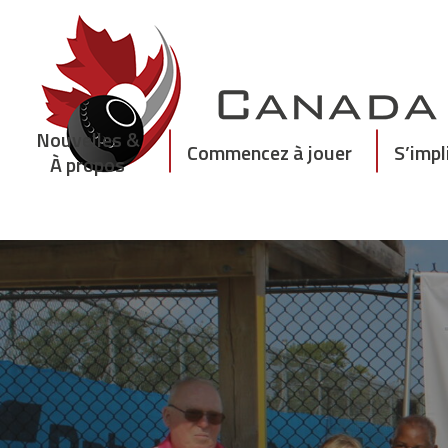
Skip
to
content
Nouvelles &
Commencez à jouer
S’impl
À propos