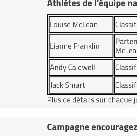
Athlètes de l’équipe n
Louise McLean
Classi
Parten
Lianne Franklin
McLea
Andy Caldwell
Classi
Jack Smart
Classi
Plus de détails sur chaque j
Campagne encouragez 