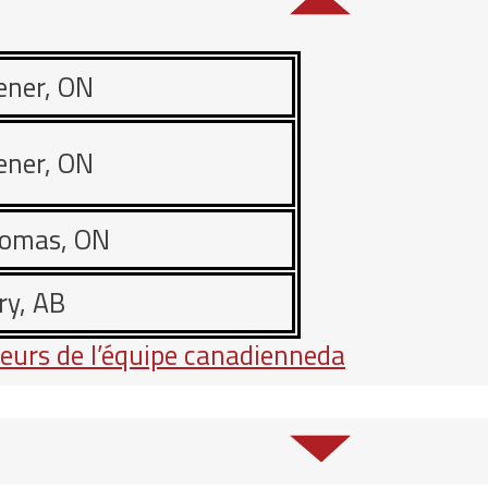
ener, ON
ener, ON
homas, ON
ry, AB
ueurs de l’équipe canadienneda