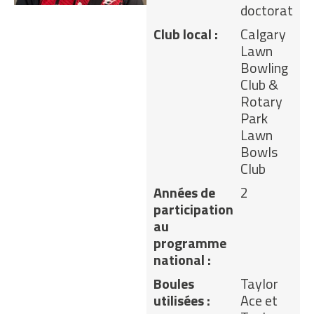
doctorat
Club local :
Calgary
Lawn
Bowling
Club &
Rotary
Park
Lawn
Bowls
Club
Années de
2
participation
au
programme
national :
Boules
Taylor
utilisées :
Ace et