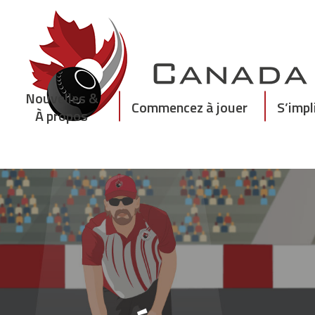
Skip
to
content
Nouvelles &
Commencez à jouer
S’impl
À propos