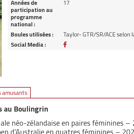
Années de
17
participation au
programme
national :
Boules utilisées :
Taylor- GTR/SR/ACE selon l
Facebook
Social Media :
s amusants
s au Boulingrin
le néo-zélandaise en paires féminines –
en d’Australie en quatres féminines – 20