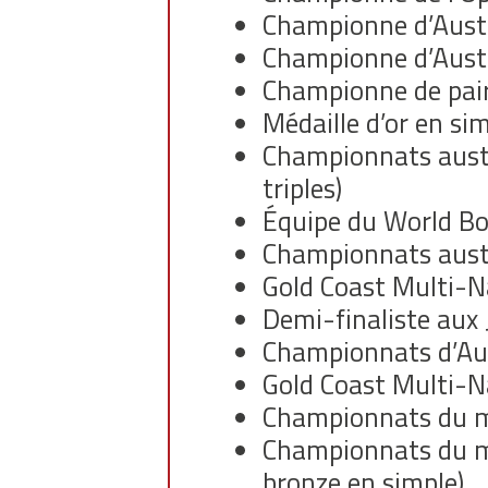
Championne d’Aust
Championne d’Austr
Championne de pair
Médaille d’or en s
Championnats austra
triples)
Équipe du World Bo
Championnats austr
Gold Coast Multi-N
Demi-finaliste aux
Championnats d’Aust
Gold Coast Multi-N
Championnats du mo
Championnats du mo
bronze en simple)