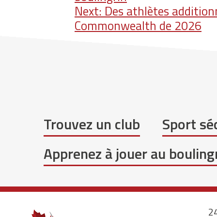
de
Next:
Des athlètes addition
l'article
Commonwealth de 2026
Trouvez un club
Sport séc
Apprenez à jouer au bouling
24