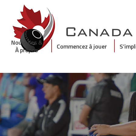
Skip
to
content
Nouvelles &
Commencez à jouer
S’impl
À propos